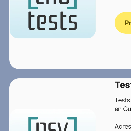
P
Tes
Tests
en Gu
Adres