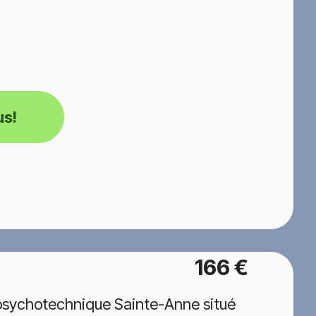
us!
e
166 €
 psychotechnique Sainte-Anne situé