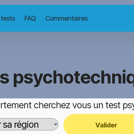
 tests
FAQ
Commentaires
ts psychotechni
rtement cherchez vous un test p
Valider