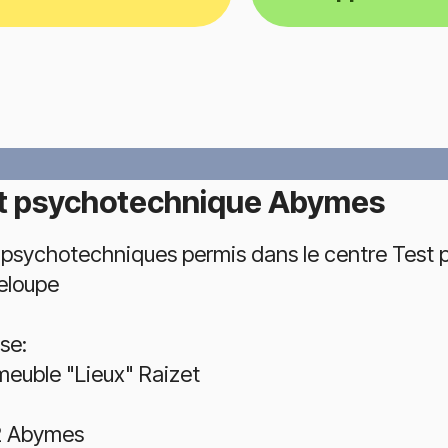
t psychotechnique Abymes
 psychotechniques permis dans le centre Test
eloupe
se:
meuble "Lieux" Raizet
2 Abymes