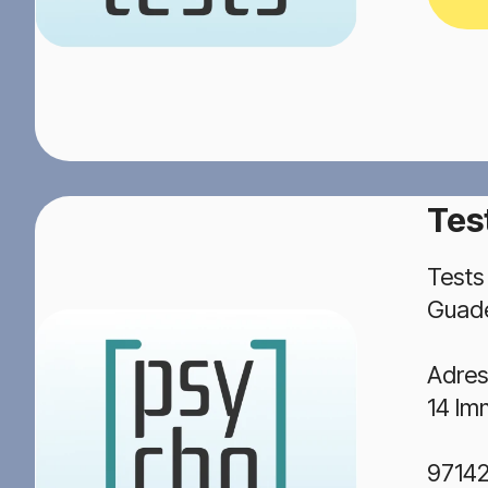
Tes
Tests
Guad
Adres
14 Im
9714