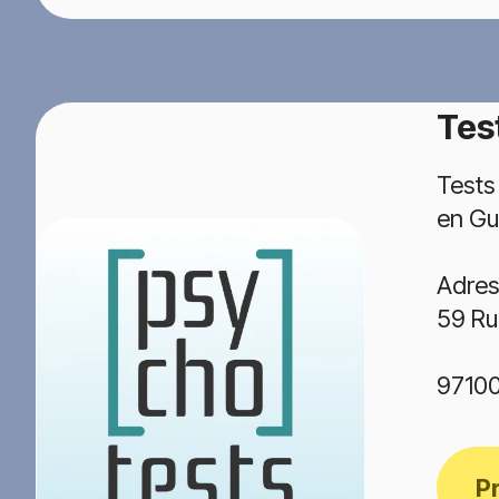
Tes
Tests
en Gu
Adres
59 Ru
97100
P