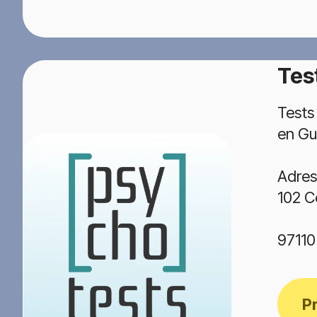
Tes
Tests
en Gu
Adres
102 C
97110
P