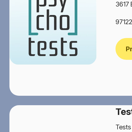
3617 
97122
P
Tes
Tests