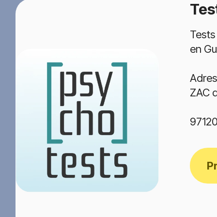
Tes
Tests
en Gu
Adres
ZAC d
97120
P