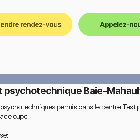
rendre rendez-vous
Appelez-no
t psychotechnique Baie-Mahaul
 psychotechniques permis dans le centre Test 
adeloupe
se: