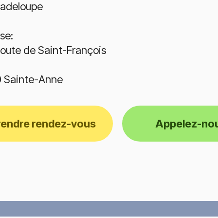
adeloupe
se:
oute de Saint-François
 Sainte-Anne
rendre rendez-vous
Appelez-no