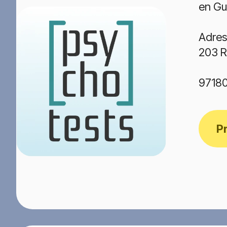
en Gu
Adres
203 R
97180
P