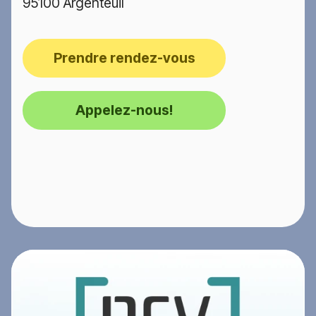
95100 Argenteuil
Prendre rendez-vous
Appelez-nous!