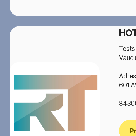
HOT
Tests
Vaucl
Adres
601 
8430
P