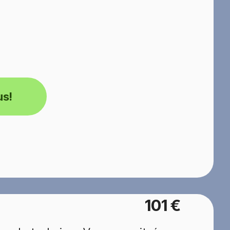
us!
101 €