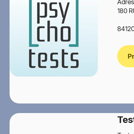
Adres
180 R
8412
P
Tes