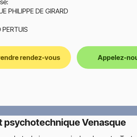
se:
UE PHILIPPE DE GIRARD
0 PERTUIS
rendre rendez-vous
Appelez-no
t psychotechnique Venasque