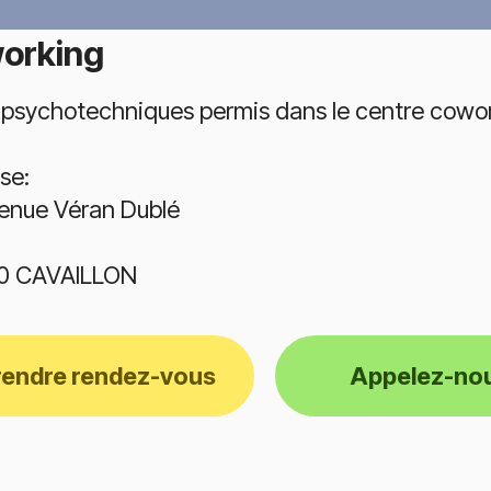
orking
 psychotechniques permis dans le centre cowor
se:
enue Véran Dublé
0 CAVAILLON
rendre rendez-vous
Appelez-no