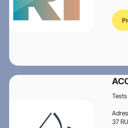
P
AC
Tests
Adres
37 R