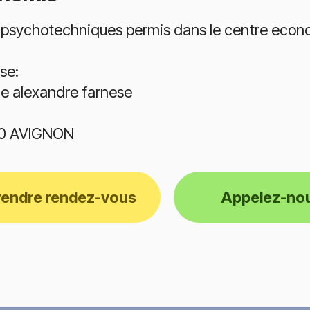
 psychotechniques permis dans le centre econo
se:
ce alexandre farnese
0 AVIGNON
rendre rendez-vous
Appelez-no