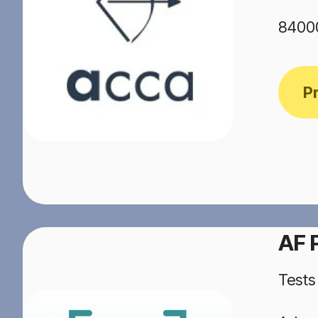
8400
P
AF
Tests