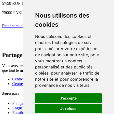
57/59 RUE LACORDAIRE
75000 PARIS
Nous utilisons des
cookies
Prendre rendez-vous
Appelez-nous!
Nous utilisons des cookies et
d'autres technologies de suivi
pour améliorer votre expérience
Partager cette page
de navigation sur notre site, pour
vous montrer un contenu
Vous avez réussi grâce à nous? Faites partager cette application pour
personnalisé et des publicités
que tout le monde puisse réussir!
ciblées, pour analyser le trafic de
notre site et pour comprendre la
Centres de tests psychotechniques en France
Centres de tests psychotechniques en Espagne
provenance de nos visiteurs.
Autres pays
J'accepte
Français
English
Je refuse
Español