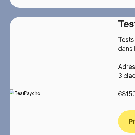
Tes
Tests
dans 
Adres
3 pla
68150
P