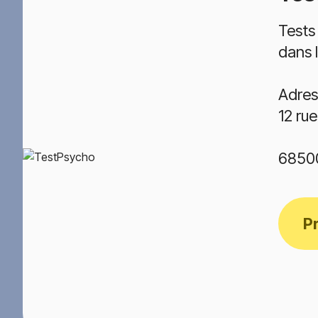
Tests
dans 
Adres
12 rue
68500
P