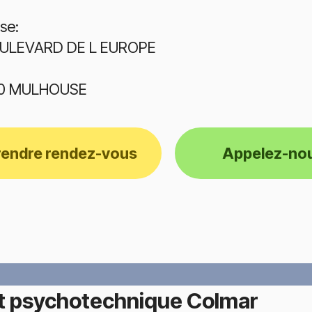
se:
OULEVARD DE L EUROPE
0 MULHOUSE
rendre rendez-vous
Appelez-no
t psychotechnique Colmar