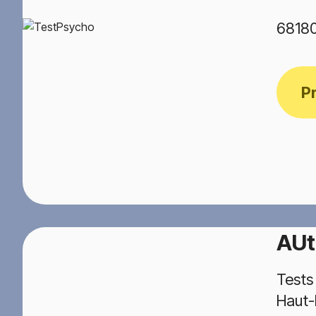
68180
P
AUt
Tests
Haut-