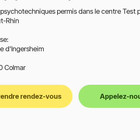
 psychotechniques permis dans le centre Test
ut-Rhin
se:
te d'Ingersheim
0 Colmar
rendre rendez-vous
Appelez-no