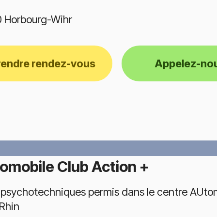
 Horbourg-Wihr
rendre rendez-vous
Appelez-no
omobile Club Action +
 psychotechniques permis dans le centre AUtomo
Rhin