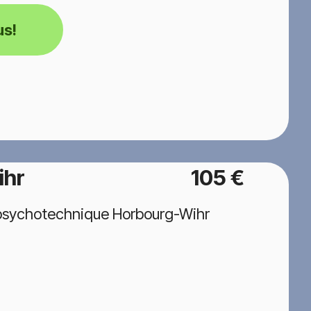
us!
ihr
105 €
 psychotechnique Horbourg-Wihr