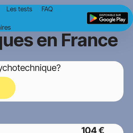
Les tests
FAQ
ires
ques en France
sychotechnique?
104 €