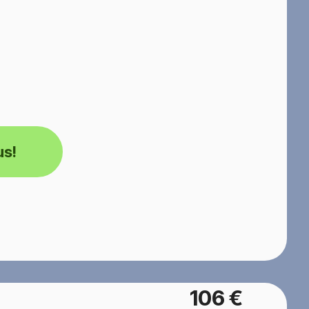
us!
106 €