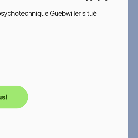
psychotechnique Guebwiller situé
us!