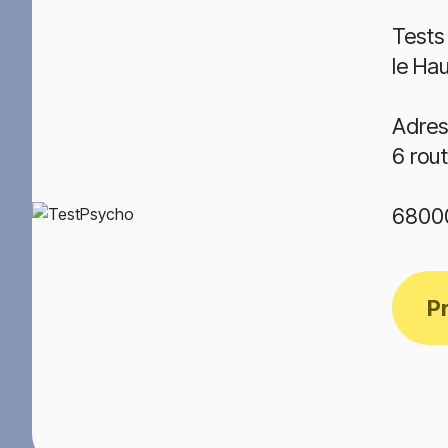
Tests
le Ha
Adres
6 rou
6800
P