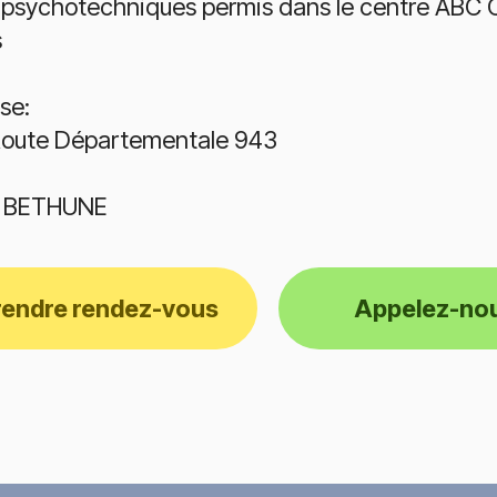
 psychotechniques permis dans le centre ABC 
s
se:
oute Départementale 943
3 BETHUNE
rendre rendez-vous
Appelez-no