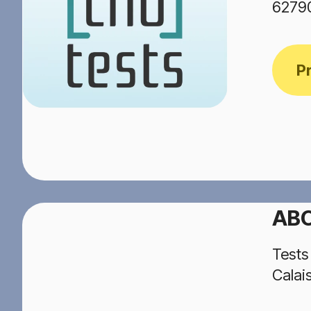
6279
P
ABC
Tests
Calai