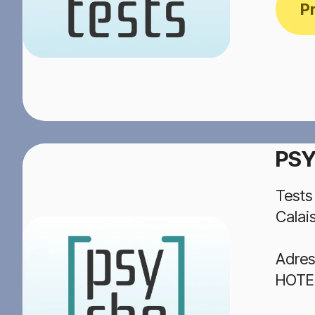
P
PSY
Tests
Calai
Adres
HOTEL