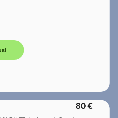
us!
80 €