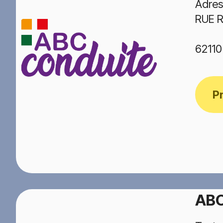
Adres
RUE 
6211
P
ABC