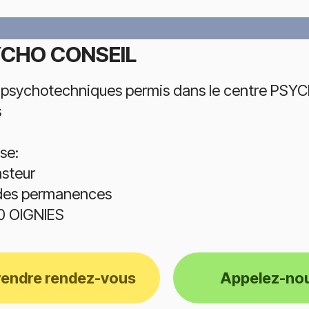
CHO CONSEIL
 psychotechniques permis dans le centre PSYC
s
se:
asteur
 des permanences
0 OIGNIES
rendre rendez-vous
Appelez-no