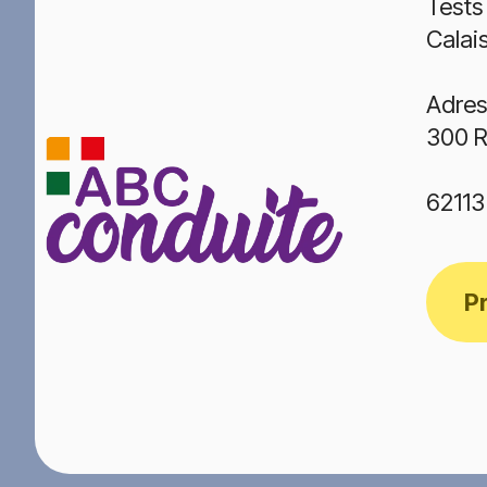
Tests
Calai
Adres
300 R
6211
P