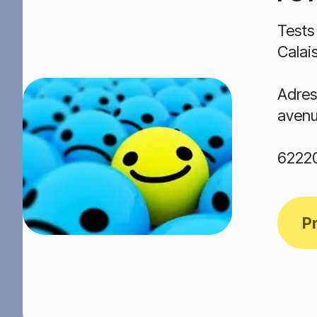
Tests
Calai
Adres
avenu
6222
P