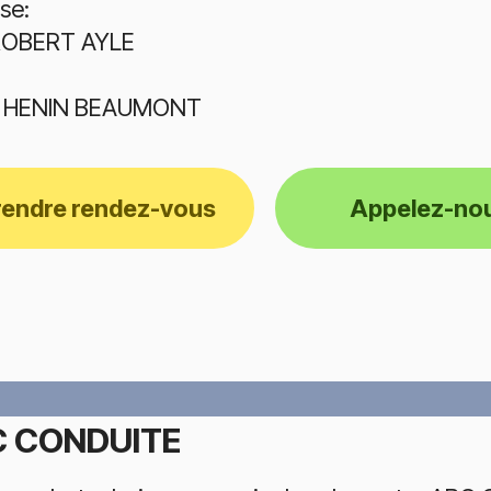
se:
ROBERT AYLE
0 HENIN BEAUMONT
rendre rendez-vous
Appelez-no
 CONDUITE