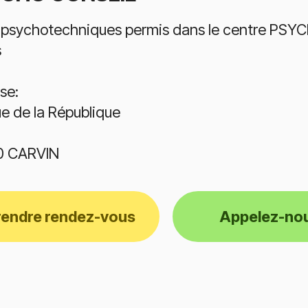
 psychotechniques permis dans le centre PSYC
s
se:
e de la République
0 CARVIN
rendre rendez-vous
Appelez-no