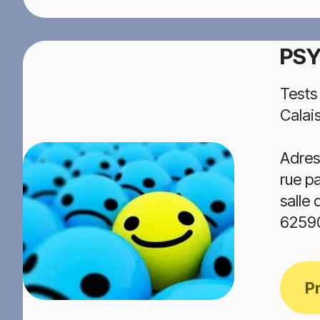
PSY
Tests
Calai
Adres
rue p
salle
6259
P