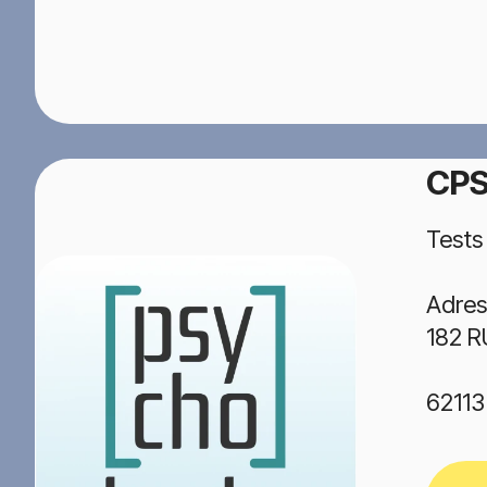
CP
Tests
Adres
182 
6211