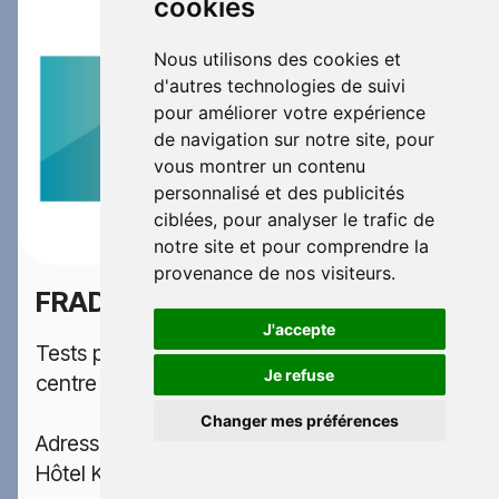
cookies
Nous utilisons des cookies et
d'autres technologies de suivi
pour améliorer votre expérience
de navigation sur notre site, pour
vous montrer un contenu
personnalisé et des publicités
ciblées, pour analyser le trafic de
notre site et pour comprendre la
provenance de nos visiteurs.
FRADET
100 €
J'accepte
Tests psychotechniques permis dans le
Je refuse
centre FRADET situé en Morbihan
Changer mes préférences
Adresse:
Hôtel Kyriad, 8 place de La Libération