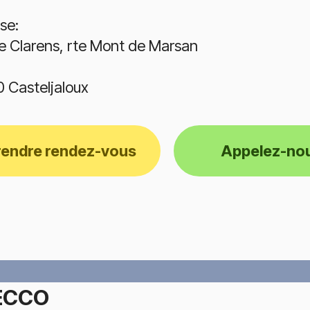
se:
e Clarens, rte Mont de Marsan
 Casteljaloux
rendre rendez-vous
Appelez-no
ECCO