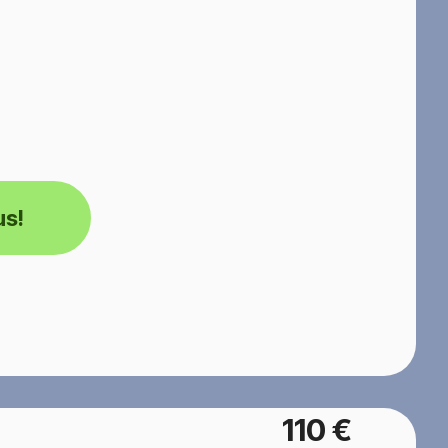
us!
110 €