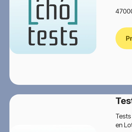
4700
P
Tes
Tests
en Lo