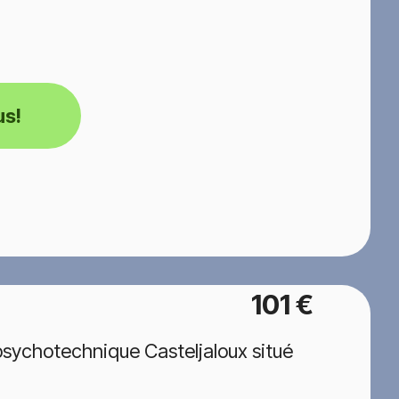
us!
101 €
psychotechnique Casteljaloux situé