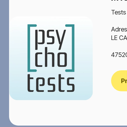
Tests
Adres
LE CA
4752
P