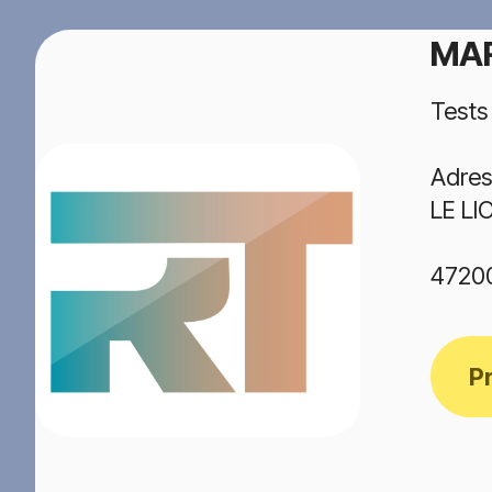
MA
Tests
Adres
LE LI
4720
P