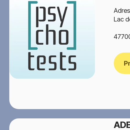
Adres
Lac d
47700
P
AD