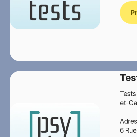
P
Tes
Tests
et-Ga
Adres
6 Rue 