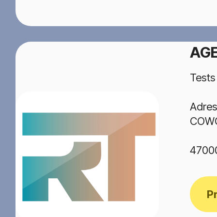
AG
Tests
Adres
COWO
4700
P