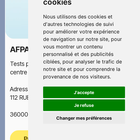
cookies
Nous utilisons des cookies et
d'autres technologies de suivi
pour améliorer votre expérience
de navigation sur notre site, pour
vous montrer un contenu
AFPA
Pas de prix indiqué
personnalisé et des publicités
ciblées, pour analyser le trafic de
Tests psychotechniques permis dans le
notre site et pour comprendre la
centre AFPA situé en Indre
provenance de nos visiteurs.
Adresse:
J'accepte
112 RUE RASPAIL
Je refuse
36000 CHATEAUROUX
Changer mes préférences
Prendre rendez-vous