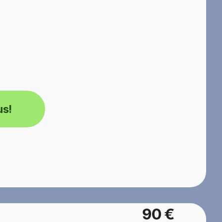
us!
90 €