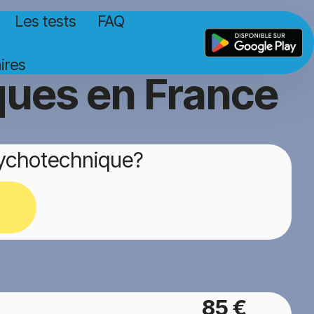
Les tests
FAQ
ires
ques en France
sychotechnique?
85 €