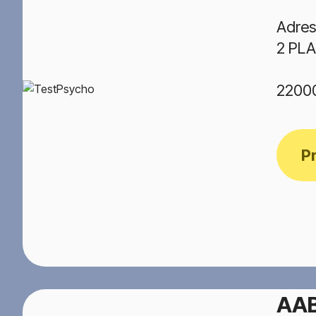
Adres
2 PL
2200
P
AA