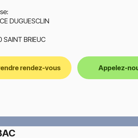
se:
ACE DUGUESCLIN
0 SAINT BRIEUC
rendre rendez-vous
Appelez-no
BAC