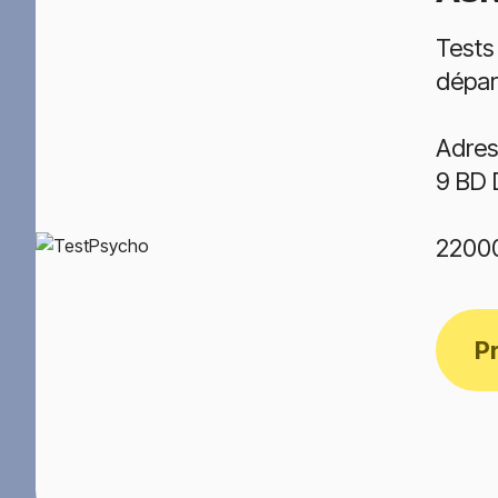
Tests
dépar
Adres
9 BD
2200
P