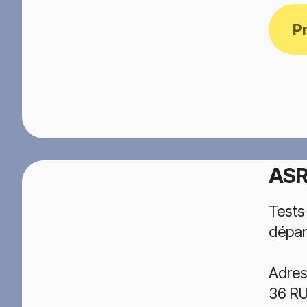
P
ASR
Tests
dépar
Adres
36 R