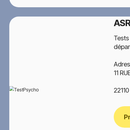
ASR
Tests
dépar
Adres
11 RU
2211
P