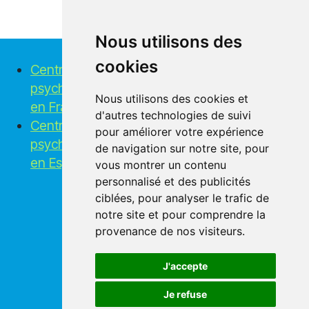
Nous utilisons des
cookies
Centres de tests
psychotechniques
Nous utilisons des cookies et
en France
d'autres technologies de suivi
Centres de tests
pour améliorer votre expérience
psychotechniques
de navigation sur notre site, pour
en Espagne
vous montrer un contenu
personnalisé et des publicités
Autres pays
ciblées, pour analyser le trafic de
notre site et pour comprendre la
Français
provenance de nos visiteurs.
English
Español
J'accepte
Polski
Afrikaans
Je refuse