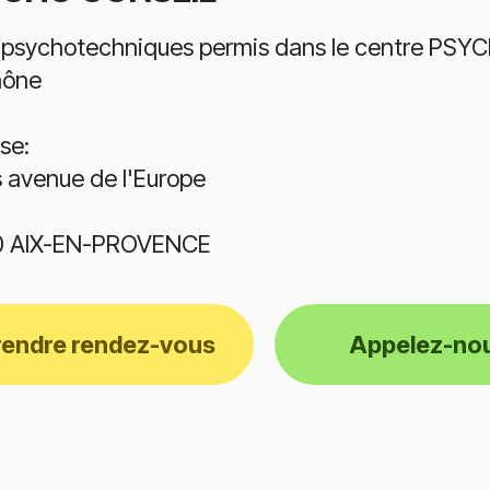
 psychotechniques permis dans le centre PSYC
hône
se:
s avenue de l'Europe
0 AIX-EN-PROVENCE
rendre rendez-vous
Appelez-no