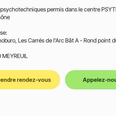
 psychotechniques permis dans le centre PSY
hône
se:
oburo, Les Carrés de l'Arc Bât A - Rond point 
0 MEYREUIL
rendre rendez-vous
Appelez-no