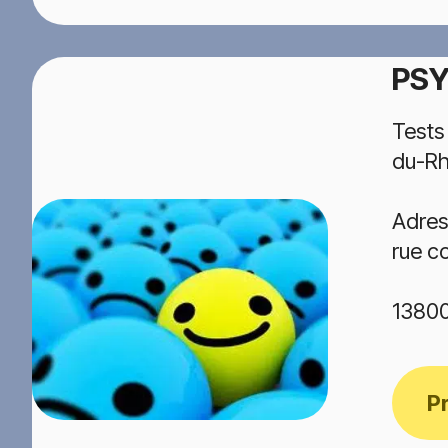
PSY
Tests
du-R
Adres
rue co
13800
P