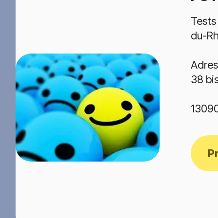
Tests
du-R
Adres
38 bi
1309
P