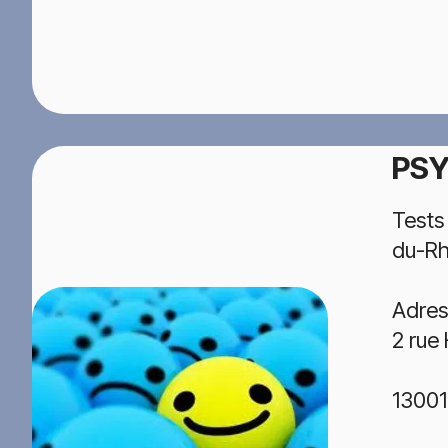
PSY
Tests
du-R
Adres
2 rue
13001