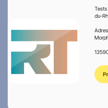
Tests
du-R
Adres
Morph
1359
P