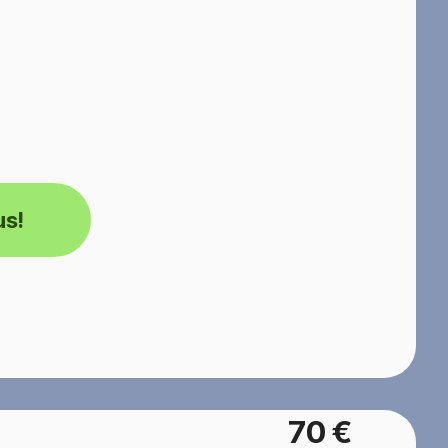
us!
70 €