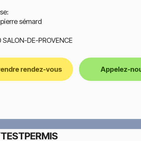
se:
 pierre sémard
0 SALON-DE-PROVENCE
rendre rendez-vous
Appelez-no
TESTPERMIS