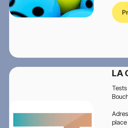
P
LA 
Tests
Bouc
Adres
place