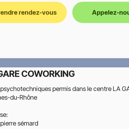
rendre rendez-vous
Appelez-no
GARE COWORKING
 psychotechniques permis dans le centre LA 
hes-du-Rhône
se:
 pierre sémard