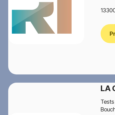
1330
P
LA 
Tests
Bouc