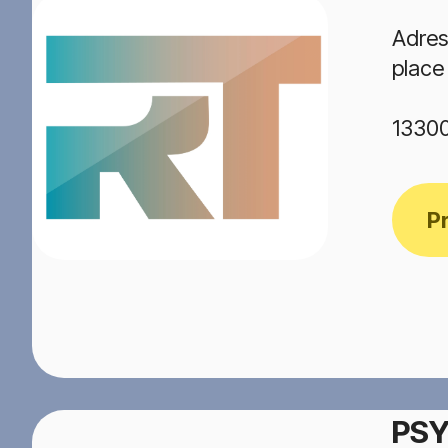
Adres
place
1330
P
PSY