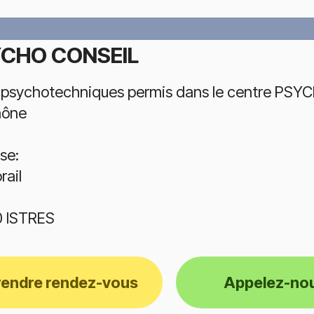
CHO CONSEIL
 psychotechniques permis dans le centre PSYC
hône
se:
rail
 ISTRES
rendre rendez-vous
Appelez-no