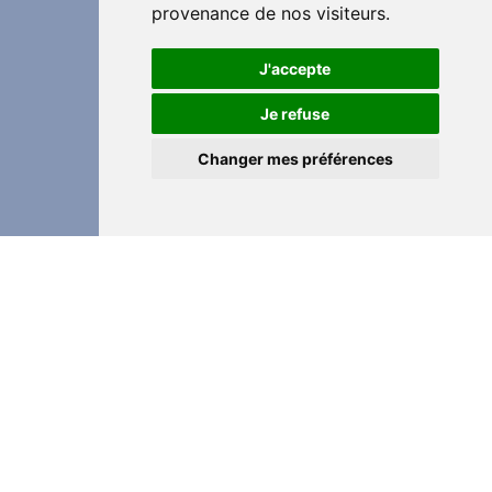
provenance de nos visiteurs.
J'accepte
Je refuse
Changer mes préférences
Partager cette page
Vous avez réussi grâce à nous? Faites partager
cette application pour que tout le monde puisse