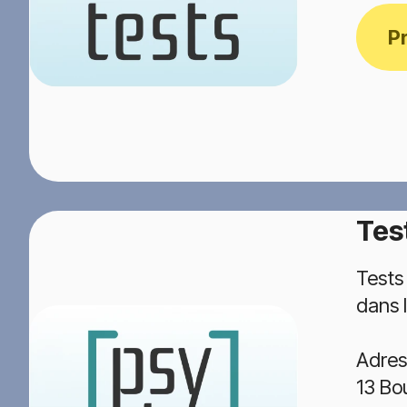
P
Tes
Tests
dans l
Adres
13 Bo