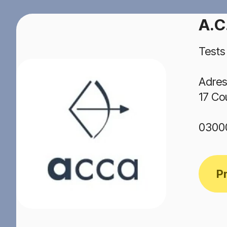
A.C
Tests
Adres
17 Co
0300
P