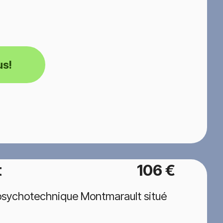
us!
t
106 €
 psychotechnique Montmarault situé