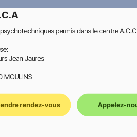
.C.A
 psychotechniques permis dans le centre A.C.C.A 
se:
urs Jean Jaures
0 MOULINS
rendre rendez-vous
Appelez-no