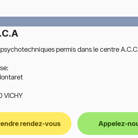
.C.A
 psychotechniques permis dans le centre A.C.C.A 
se:
ontaret
0 VICHY
rendre rendez-vous
Appelez-no