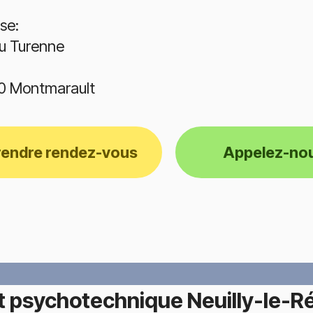
se:
u Turenne
0 Montmarault
rendre rendez-vous
Appelez-no
t psychotechnique Neuilly-le-Ré