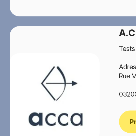
A.C
Tests
Adres
Rue M
0320
P