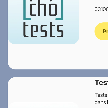
03100
P
Tes
Tests
dans l