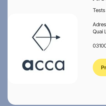
Tests
Adres
Quai 
0310
P