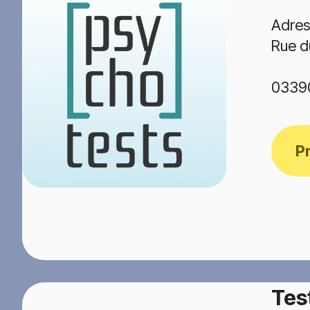
Adres
Rue d
0339
P
Tes