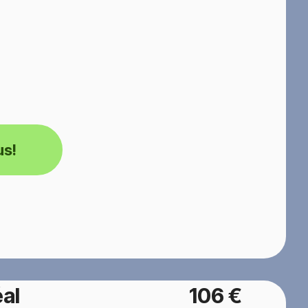
us!
al
106 €