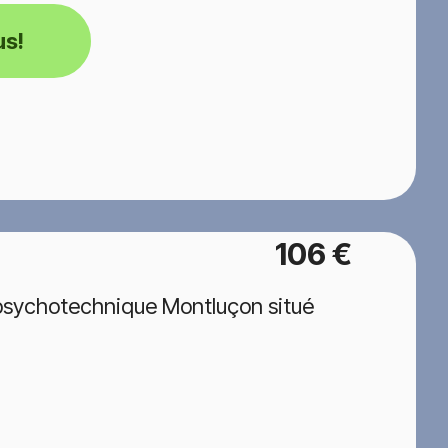
us!
106 €
 psychotechnique Montluçon situé