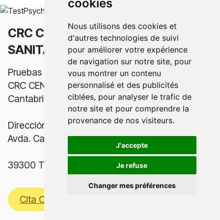
cookies
Nous utilisons des cookies et
CRC CENTRO
No hay precio
d'autres technologies de suivi
SANITARIO LA VEGA
indicado
pour améliorer votre expérience
de navigation sur notre site, pour
Pruebas psicotécnicas permitidas en el centro
vous montrer un contenu
CRC CENTRO SANITARIO LA VEGA ubicado en
personnalisé et des publicités
ciblées, pour analyser le trafic de
Cantabria
notre site et pour comprendre la
provenance de nos visiteurs.
Dirección:
Avda. Cantabria 1 bj
J'accepte
39300 TORRELAVEGA
Je refuse
Changer mes préférences
Cita Online
Contacto telefonico