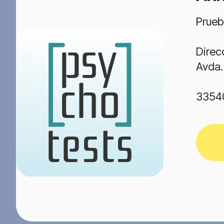
Prueb
Direc
Avda.
3354