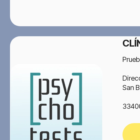
CLÍ
Prueb
Direc
San B
3340