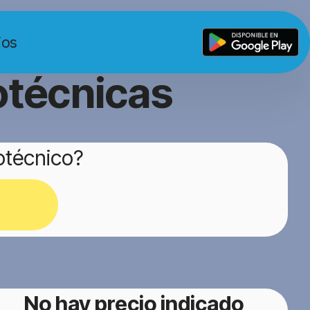
ios
otécnicas
otécnico?
No hay precio indicado