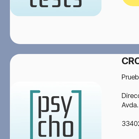
CRC
Prueb
Direc
Avda.
3340