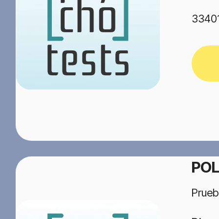
33401
POL
Prueb