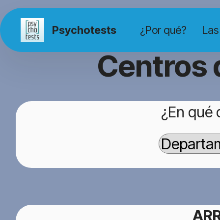
Psychotests
¿Por qué?
Las
Centros 
¿En qué 
AR