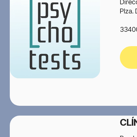
Direc
Plza.
3340
CLÍ