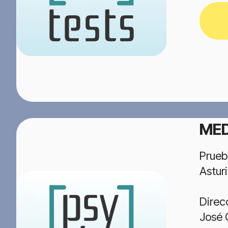
MED
Prueb
Astur
Direc
José 