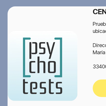
CEN
Prueb
ubica
Direc
María
3340