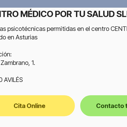
TRO MÉDICO POR TU SALUD S
as psicotécnicas permitidas en el centro C
do en Asturias
ción:
 Zambrano, 1.
0 AVILÉS
Cita Online
Contacto 