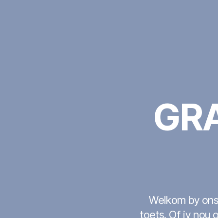
GRA
Welkom by ons 
toets. Of jy nou 