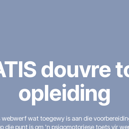
TIS douvre t
opleiding
webwerf wat toegewy is aan die voorbereiding
op die punt is om 'n psigomotoriese toets vir we