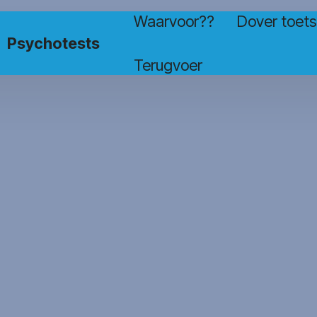
Waarvoor??
Dover toet
Psychotests
Terugvoer