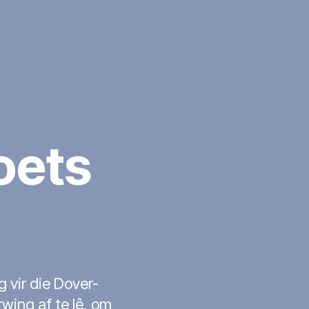
oets
 vir die Dover-
rwing af te lê, om