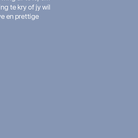
g te kry of jy wil
we en prettige