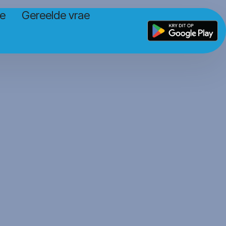
se
Gereelde vrae